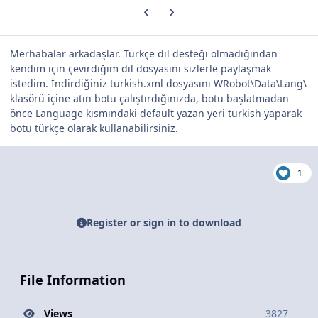
Previous carousel slide
Next carousel slide
Merhabalar arkadaşlar. Türkçe dil desteği olmadığından
kendim için çevirdiğim dil dosyasını sizlerle paylaşmak
istedim. İndirdiğiniz turkish.xml dosyasını WRobot\Data\Lang\
klasörü içine atın botu çalıştırdığınızda, botu başlatmadan
önce Language kısmındaki default yazan yeri turkish yaparak
botu türkçe olarak kullanabilirsiniz.
1
Register or sign in to download
File Information
Views
3827