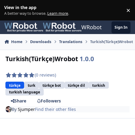
Skip to content
View in the app
×
Di
A better way to browse.
Learn more
.
WRobot
Sign In
Home
Downloads
Translations
Turkish(Türkçe)Wrobot
Turkish(Türkçe)Wrobot
1.0.0
(0 reviews)
türkçe
turk
türkçe bot
türkçe dil
turkish
turkish language
Share
Followers
By
Sjumper
Find their other files