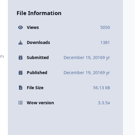
File Information
Views
5050
Downloads
1381
ra economizar tempo)

Submitted
December 19, 2016
9 yr
Published
December 19, 2016
9 yr
File Size
56.13 kB
Wow version
3.3.5a