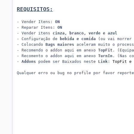
REQUISITOS:
- Vender Itens: 
ON
- Reparar Itens: 
ON
- Vender itens 
cinza, branco, verde e azul
- Configuração de 
bebida e comida
 (ou vai morrer 
- Colocando 
Bags maiores
 aceleram muito o process
- Recomendo o addon aqui em anexo 
TopFit
. (Equipa
- Recomento o addon aqui em anexo 
TurnIn
. (Nas co
- 
Addons
 podem ser Baixados neste 
Link
: 
TopFit e 
Qualquer erro ou bug no profile por favor reporte