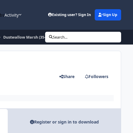
bs
Activity
Existing user? Sign In
Sign Up
Dustwallow Marsh (35-45) by webruxim
Search...
Share
Followers
Register or sign in to download