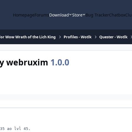
Homepage
Forums
Download
Store
Bug Tracker
Chatbox
Clu
or Wow Wrath of the Lich King
Profiles - Wotlk
Quester - Wotlk
 by webruxim
1.0.0
35 ao lvl 45.
