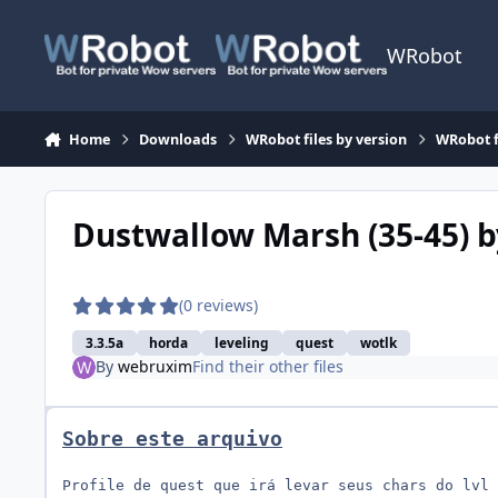
Skip to content
WRobot
Home
Downloads
WRobot files by version
WRobot f
Dustwallow Marsh (35-45)
(0 reviews)
3.3.5a
horda
leveling
quest
wotlk
By
webruxim
Find their other files
Sobre este arquivo
Profile de quest que irá levar seus chars do lvl 