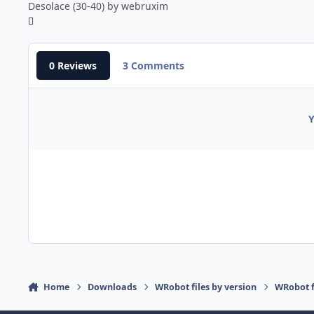
Desolace (30-40) by webruxim
0 Reviews
3 Comments
Y
Home
Downloads
WRobot files by version
WRobot f