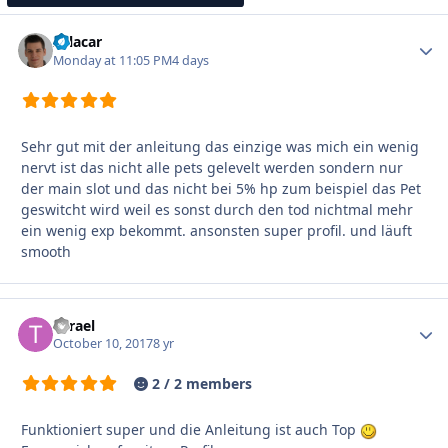
Zalacar
Autho
Monday at 11:05 PM
4 days
Sehr gut mit der anleitung das einzige was mich ein wenig
nervt ist das nicht alle pets gelevelt werden sondern nur
der main slot und das nicht bei 5% hp zum beispiel das Pet
geswitcht wird weil es sonst durch den tod nichtmal mehr
ein wenig exp bekommt. ansonsten super profil. und läuft
smooth
Tyrael
Autho
October 10, 2017
8 yr
2 / 2 members
Funktioniert super und die Anleitung ist auch Top