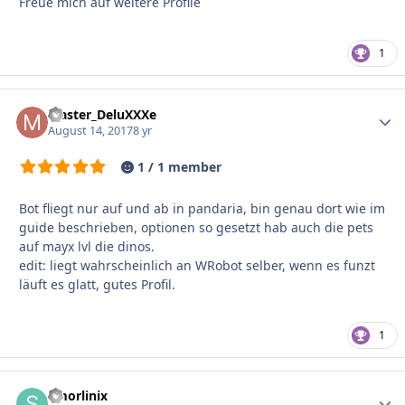
Freue mich auf weitere Profile
1
Master_DeluXXXe
Autho
August 14, 2017
8 yr
1 / 1 member
Bot fliegt nur auf und ab in pandaria, bin genau dort wie im
guide beschrieben, optionen so gesetzt hab auch die pets
auf mayx lvl die dinos.
edit: liegt wahrscheinlich an WRobot selber, wenn es funzt
läuft es glatt, gutes Profil.
1
Smorlinix
Autho