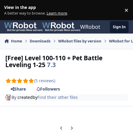
Skip to content
View in the app
×
Di
A better way to browse.
Learn more
.
WRobot
Sign In
Home
Downloads
WRobot files by version
WRobot for 
[Free] Level 100-110 + Pet Battle
Leveling 1-25
7.3
(5 reviews)
Share
Followers
By
createdby
Find their other files
Previous carousel slide
Next carousel slide