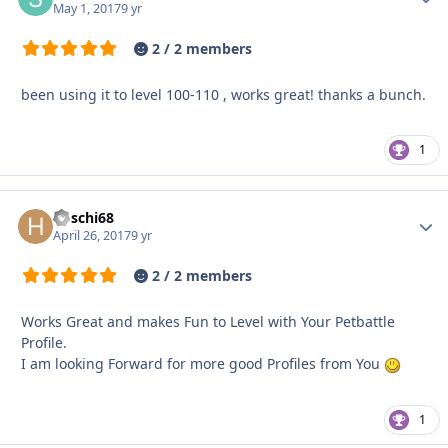
May 1, 2017
9 yr
2 / 2 members
been using it to level 100-110 , works great! thanks a bunch.
1
hoschi68
Autho
April 26, 2017
9 yr
2 / 2 members
Works Great and makes Fun to Level with Your Petbattle
Profile.
I am looking Forward for more good Profiles from You
1