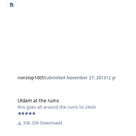
nonstop1005
Submitted
November 27, 2013
12 yr
Uldam at the ruins
Uldam at the ruins
this goes all around the ruins lvl 24ish
336 Downloads