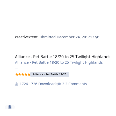
creativextent
Submitted
December 24, 2012
13 yr
Alliance - Pet Battle 18/20 to 25 Twilight Highlands
Alliance - Pet Battle 18/20 to 25 Twilight Highlands
Alliance - Pet Battle 18/20 to 25 Twilight Highlands
I will update a better one asap!
Alliance - Pet Battle 18/20
1726 Downloads
2 Comments