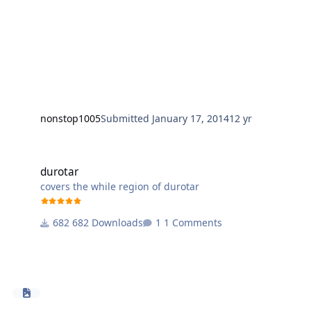
nonstop1005
Submitted
January 17, 2014
12 yr
durotar
durotar
covers the while region of durotar
682 Downloads
1 Comments