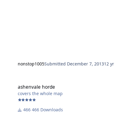
nonstop1005
Submitted
December 7, 2013
12 yr
ashenvale horde
ashenvale horde
covers the whole map
466 Downloads