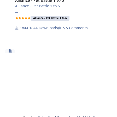
Alliance - Pet Battle 1 to 6
Alliance - Pet Battle 1 to 6
I will make news one asap!
Alliance - Pet Battle 1 to 6
1844 Downloads
5 Comments