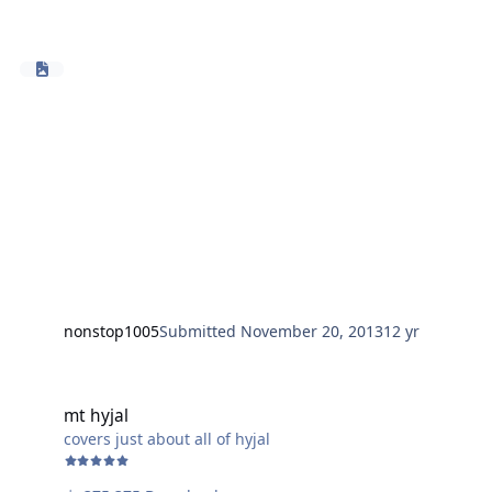
nonstop1005
Submitted
November 20, 2013
12 yr
mt hyjal
mt hyjal
covers just about all of hyjal