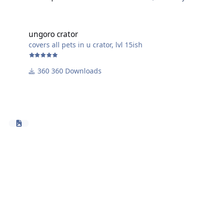
ungoro crator
ungoro crator
covers all pets in u crator, lvl 15ish
360 Downloads