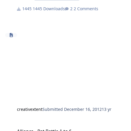
1445 Downloads
2 Comments
creativextent
Submitted
December 16, 2012
13 yr
Alliance - Pet Battle 1 to 6