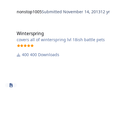
nonstop1005
Submitted
November 14, 2013
12 yr
Winterspring
Winterspring
covers all of winterspring lvl 18ish battle pets
400 Downloads