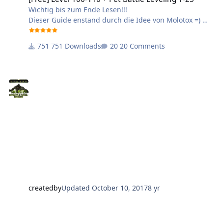
Wichtig bis zum Ende Lesen!!!
Dieser Guide enstand durch die Idee von Molotox =)
danke dafür
751 Downloads
20 Comments
Vor dem Start der Profile muss du folgendes erledigen:
Kaufe dir im Auktionshaus 3x mal dieses Haustier auf
Lvl 1
Klick mich<<<<<
Erledige die ersten 2-3 Quests in Sturmwind
dauert ca 5 Minuten höchstens ^^
welche Quest das ist findest du hier <<<<<
Mach die ersten Quests, bis dein Haustier level 3 ist
Danach kannst du 3 Kampfhaustiere auswählen und in
deine Slot´s packen
createdby
Updated
October 10, 2017
8 yr
Wechsle nun in deinen Bot und stelle in wie auf den
Bildern gezeigt ein
90-110 Pet Battles Powerleveling