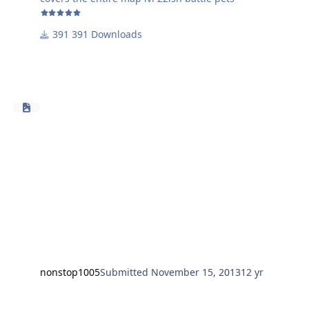
391 Downloads
nonstop1005
Submitted
November 15, 2013
12 yr
Nagrand