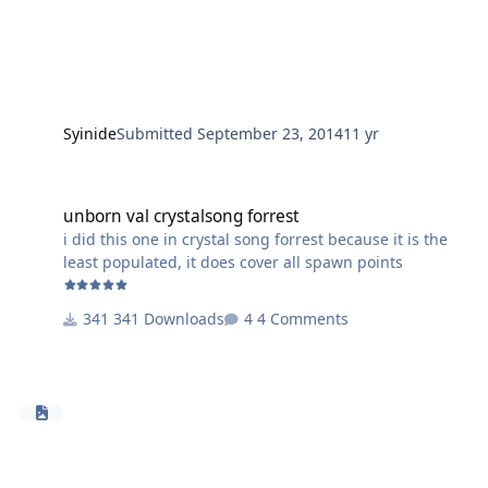
catch every wild pet because you will most likely not
If there's anything wrong with it just lemme know!
find a rare emerald proto drake.
Lemme get some reviews people!
If something is wrong with the pathing or it gets stuck
on stuff just let me know and I can fix it!
Syinide
Submitted
September 23, 2014
11 yr
unborn val crystalsong forrest
unborn val crystalsong forrest
i did this one in crystal song forrest because it is the
least populated, it does cover all spawn points
341 Downloads
4 Comments