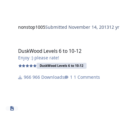
nonstop1005
Submitted
November 14, 2013
12 yr
DuskWood Levels 6 to 10-12
DuskWood Levels 6 to 10-12
Enjoy :) please rate!
DuskWood Levels 6 to 10-12
966 Downloads
1 Comments