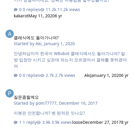
0 replies
11.2k views
kakarot
May 11, 2020
6 yr
클래식에도 돌아가나여?
클래식에도 돌아가나여?
Started by
Aki
,
January 1, 2020
안녕하심미까 한국어 WRobot 클래식에서도 돌아가나여? 알
방 입장만 시키고 싶은데 되는지 모르겠어서 결제를 못하겠어
여
0 replies
2.7k views
Aki
January 1, 2020
6 yr
질문좀할께요
질문좀할께요
Started by
pom77777
,
December 16, 2017
이봇은 안전합니까? 벤 된적은 잇나요?
1 reply
3.9k views
loose
December 27, 2017
8 yr
평가판 라이센스는 어디서 구하나요?