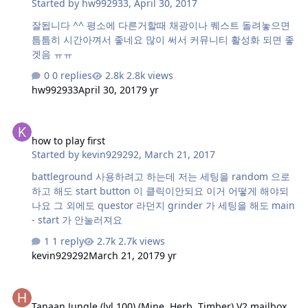
Started by
hw992933
,
April 30, 2017
잘됩니다 ^^ 평소에 다른거할때 채광이나 퀘스트 돌려놓으면
틈틈히 시간아껴서 좋네요 많이 써서 커뮤니티 활성화 되면 좋
겟음 ㅠㅠ
0 replies
2.8k views
hw992933
April 30, 2017
9 yr
how to play first
how to play first
Started by
kevin929292
,
March 21, 2017
battleground 사용하려고 하는데 저는 세팅을 random 으로
하고 해도 start button 이 클릭이안되요 이거 어떻게 해야되
나요 그 외에도 questor 라던지 grinder 가 세팅을 해도 main
- start 가 안눌러져요
1 reply
2.7k views
kevin929292
March 21, 2017
9 yr
Tanaan Jungle (lvl 100) (Mine, Herb, Timber) V2 mailbox problem
Tanaan Jungle (lvl 100) (Mine, Herb, Timber) V2 mailbox