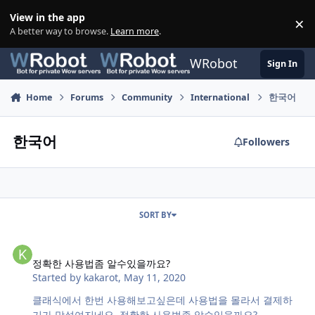
Skip to content
View in the app
×
Di
A better way to browse.
Learn more
.
WRobot
Sign In
Home
Forums
Community
International
한국어
한국어
Followers
SORT BY
정확한 사용법좀 알수있을까요?
정확한 사용법좀 알수있을까요?
Started by
kakarot
,
May 11, 2020
클래식에서 한번 사용해보고싶은데 사용법을 몰라서 결제하
기가 망설여지네요. 정확한 사용법좀 알수있을까요?