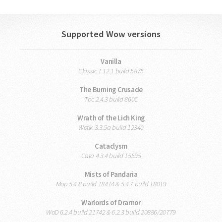
Supported Wow versions
Vanilla
Classic 1.12.1 build 5875
The Burning Crusade
Tbc 2.4.3 build 8606
Wrath of the Lich King
Wotlk 3.3.5a build 12340
Cataclysm
Cata 4.3.4 build 15595
Mists of Pandaria
Mop 5.4.8 build 18414 & 5.4.7 build 18019
Warlords of Drarnor
WoD 6.2.4 build 21742 & 6.2.3 build 20886/20779