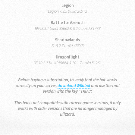
Legion
Legion 7.3.5 build 26972
Battle for Azeroth
BFA 8.3.7 build 35662 & 8.2.0 build 31478
Shadowlands
SL 9.2.7 build 45745
Dragonflight
DF 10.2.7 build 55664 & 10.1.7 build 51261
Before buying a subscription, to verify that the bot works
correctly on your server,
download WRobot
and use the trial
version with the key "TRIAL".
This bot is not compatible with current game versions, it only
works with older versions that are no longer managed by
Blizzard.