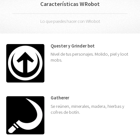
Características WRobot
Lo que puedes hacer con WRobot
Quester y Grinder bot
Nivel de tus personajes. Molido, piel y loot
mobs.
Gatherer
Se reúnen, minerales, madera, hierbas y
cofres de botín.