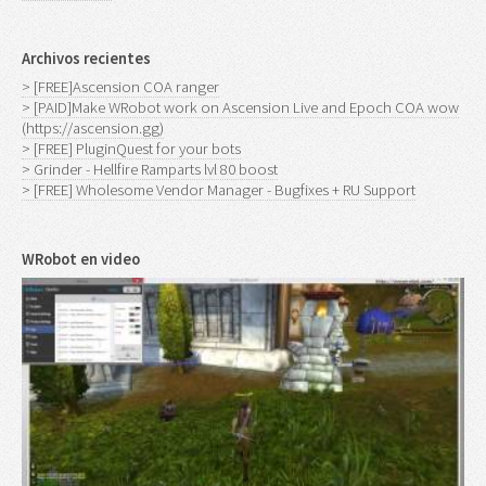
Archivos recientes
> [FREE]Ascension COA ranger
> [PAID]Make WRobot work on Ascension Live and Epoch COA wow
(https://ascension.gg)
> [FREE] PluginQuest for your bots
> Grinder - Hellfire Ramparts lvl 80 boost
> [FREE] Wholesome Vendor Manager - Bugfixes + RU Support
WRobot en video