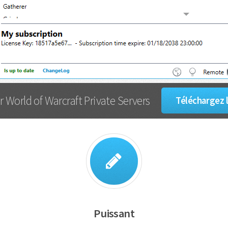
 World of Warcraft Private Servers
Téléchargez l
Puissant