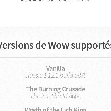
Versions de Wow supporté
Vanilla
Classic 1.12.1 build 5875
The Burning Crusade
Tbc 2.4.3 build 8606
Wrath of the Lich King