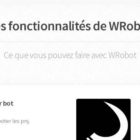
s fonctionnalités de WRo
Ce que vous pouvez faire avec WRobot
r bot
oter les pnj.