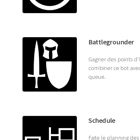
Battlegrounder
Gagner des points d
combiner ce bot avec
queue.
Schedule
Faite le planning des