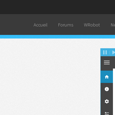
Accueil
Forums
WRobot
N