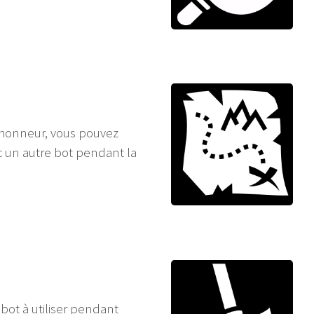
'honneur, vous pouvez
 un autre bot pendant la
 bot à utiliser pendant