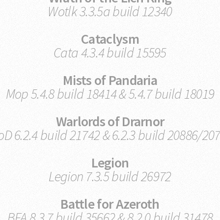
Wotlk 3.3.5a build 12340
Cataclysm
Cata 4.3.4 build 15595
Mists of Pandaria
Mop 5.4.8 build 18414 & 5.4.7 build 18019
Warlords of Drarnor
D 6.2.4 build 21742 & 6.2.3 build 20886/20
Legion
Legion 7.3.5 build 26972
Battle for Azeroth
BFA 8.3.7 build 35662 & 8.2.0 build 31478