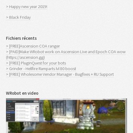
> Happy new year 2019!
> Black Friday
Fichiers récents
> [FREE]Ascension COA ranger
> [PAID]Make WRobot work on Ascension Live and Epoch COA wow
(https://ascension.gg)
> [FREE] PluginQuest for your bots
> Grinder - Hellfire Ramparts lvl 80 boost
> [FREE] Wholesome Vendor Manager - Bugfixes + RU Support
WRobot en video