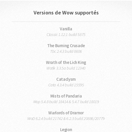
Versions de Wow supportés
Vanilla
Classic 1.12.1 build 5875
The Burning Crusade
Tbc 2.4.3 build 8606
Wrath of the Lich King
Wotlk 3.3.5a build 12340
Cataclysm
Cata 4.3.4 build 15595
Mists of Pandaria
Mop 5.4.8 build 18414 & 5.4.7 build 18019
Warlords of Drarnor
WoD 6.2.4 build 21742 & 6.2.3 build 20886/20779
Legion