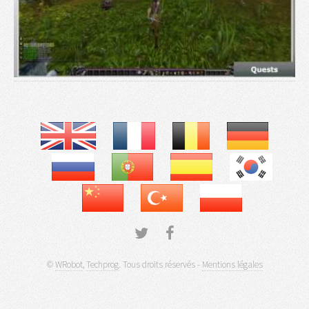
©
WRobot
,
Techprog
. Tous droits réservés -
Mentions légales