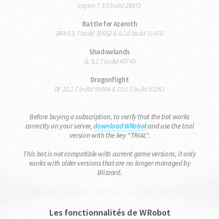
Legion 7.3.5 build 26972
Battle for Azeroth
BFA 8.3.7 build 35662 & 8.2.0 build 31478
Shadowlands
SL 9.2.7 build 45745
Dragonflight
DF 10.2.7 build 55664 & 10.1.7 build 51261
Before buying a subscription, to verify that the bot works
correctly on your server,
download WRobot
and use the trial
version with the key "TRIAL".
This bot is not compatible with current game versions, it only
works with older versions that are no longer managed by
Blizzard.
Les fonctionnalités de WRobot