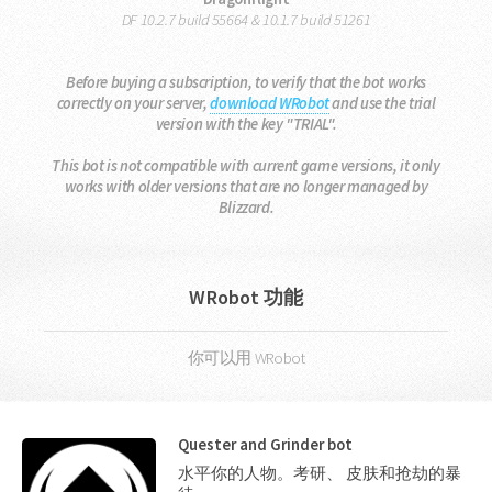
DF 10.2.7 build 55664 & 10.1.7 build 51261
Before buying a subscription, to verify that the bot works
correctly on your server,
download WRobot
and use the trial
version with the key "TRIAL".
This bot is not compatible with current game versions, it only
works with older versions that are no longer managed by
Blizzard.
WRobot 功能
你可以用 WRobot
Quester and Grinder bot
水平你的人物。考研、 皮肤和抢劫的暴