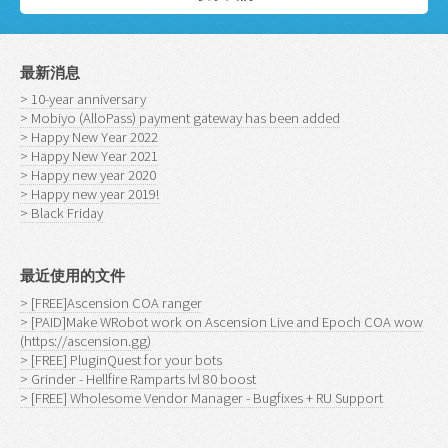
最新消息
> 10-year anniversary
> Mobiyo (AlloPass) payment gateway has been added
> Happy New Year 2022
> Happy New Year 2021
> Happy new year 2020
> Happy new year 2019!
> Black Friday
最近使用的文件
> [FREE]Ascension COA ranger
> [PAID]Make WRobot work on Ascension Live and Epoch COA wow
(https://ascension.gg)
> [FREE] PluginQuest for your bots
> Grinder - Hellfire Ramparts lvl 80 boost
> [FREE] Wholesome Vendor Manager - Bugfixes + RU Support