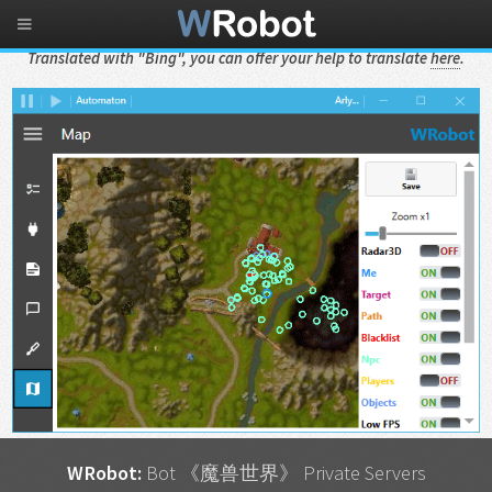
Translated with "Bing", you can offer your help to translate
here
.
WRobot:
Bot 《魔兽世界》 Private Servers