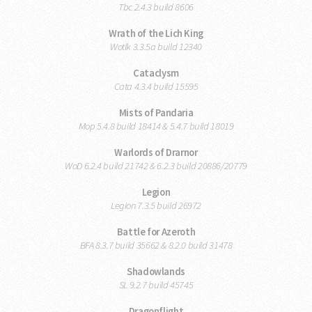
Tbc 2.4.3 build 8606
Wrath of the Lich King
Wotlk 3.3.5a build 12340
Cataclysm
Cata 4.3.4 build 15595
Mists of Pandaria
Mop 5.4.8 build 18414 & 5.4.7 build 18019
Warlords of Drarnor
WoD 6.2.4 build 21742 & 6.2.3 build 20886/20779
Legion
Legion 7.3.5 build 26972
Battle for Azeroth
BFA 8.3.7 build 35662 & 8.2.0 build 31478
Shadowlands
SL 9.2.7 build 45745
Dragonflight